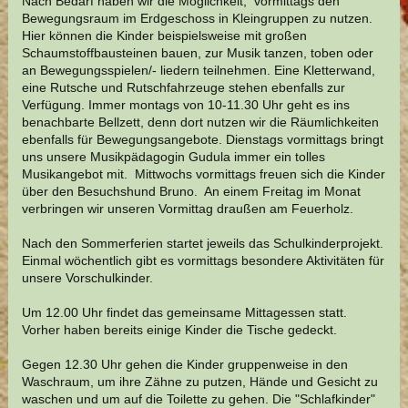
Nach Bedarf haben wir die Möglichkeit, vormittags den
Bewegungsraum im Erdgeschoss in Kleingruppen zu nutzen.
Hier können die Kinder beispielsweise mit großen
Schaumstoffbausteinen bauen, zur Musik tanzen, toben oder
an Bewegungsspielen/- liedern teilnehmen. Eine Kletterwand,
eine Rutsche und Rutschfahrzeuge stehen ebenfalls zur
Verfügung. Immer montags von 10-11.30 Uhr geht es ins
benachbarte Bellzett, denn dort nutzen wir die Räumlichkeiten
ebenfalls für Bewegungsangebote. Dienstags vormittags bringt
uns unsere Musikpädagogin Gudula immer ein tolles
Musikangebot mit. Mittwochs vormittags freuen sich die Kinder
über den Besuchshund Bruno. An einem Freitag im Monat
verbringen wir unseren Vormittag draußen am Feuerholz.
Nach den Sommerferien startet jeweils das Schulkinderprojekt.
Einmal wöchentlich gibt es vormittags besondere Aktivitäten für
unsere Vorschulkinder.
Um 12.00 Uhr findet das gemeinsame Mittagessen statt.
Vorher haben bereits einige Kinder die Tische gedeckt.
Gegen 12.30 Uhr gehen die Kinder gruppenweise in den
Waschraum, um ihre Zähne zu putzen, Hände und Gesicht zu
waschen und um auf die Toilette zu gehen. Die "Schlafkinder"